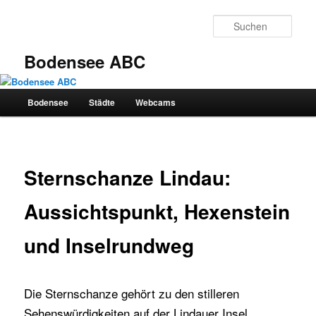
Zum
primären
Such
Inhalt
springen
Bodensee ABC
Bodensee
Städte
Webcams
Hauptmenü
Sternschanze Lindau:
Aussichtspunkt, Hexenstein
und Inselrundweg
Die Sternschanze gehört zu den stilleren
Sehenswürdigkeiten auf der Lindauer Insel.