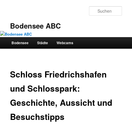
Zum
primären
Such
Inhalt
springen
Bodensee ABC
Bodensee
Städte
Webcams
Hauptmenü
Schloss Friedrichshafen
und Schlosspark:
Geschichte, Aussicht und
Besuchstipps