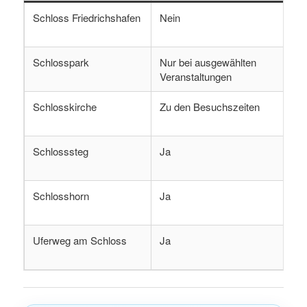
Schloss Friedrichshafen
Nein
A
Schlosspark
Nur bei ausgewählten
a
Veranstaltungen
Schlosskirche
Zu den Besuchszeiten
2
Schlosssteg
Ja
1
Schlosshorn
Ja
1
Uferweg am Schloss
Ja
2